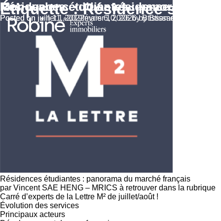
Étiquette :
Résidences étudiantes : panorama du
Monovalence d’une résidence service 
Résidence servic
Posted on
Posted on
juillet 1, 2022
juin 11, 2019
février 10, 2026
mars 6, 2026
by
by
Btissame
Btissame
Résidences étudiantes : panorama du marché français
par Vincent SAE HENG – MRICS à retrouver dans la rubrique
Carré d’experts de la
Lettre M²
de juillet/août !
Évolution des services
Principaux acteurs