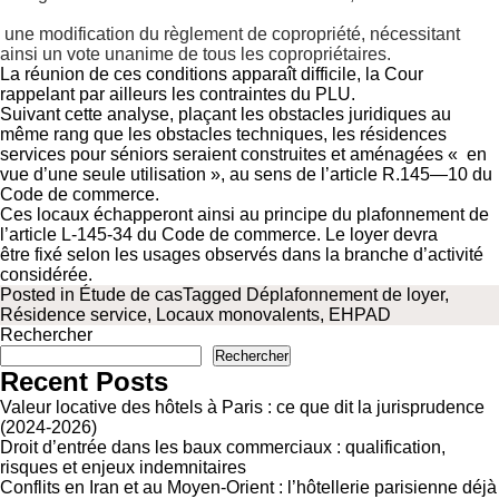
une modification du règlement de copropriété, nécessitant
ainsi un vote unanime de tous les copropriétaires.
La réunion de ces conditions apparaît difficile, la Cour
rappelant par ailleurs les contraintes du PLU.
Suivant cette analyse, plaçant les obstacles juridiques au
même rang que les obstacles techniques, les résidences
services pour séniors seraient construites et aménagées « en
vue d’une seule utilisation », au sens de l’
article R.145—10 du
Code de commerce
.
Ces locaux échapperont ainsi au principe du plafonnement de
l’
article L-145-34 du Code de commerce
. Le loyer devra
être fixé selon les usages observés dans la branche d’activité
considérée.
Posted in
Étude de cas
Tagged
Déplafonnement de loyer
,
Résidence service
,
Locaux monovalents
,
EHPAD
Rechercher
Rechercher
Recent Posts
Valeur locative des hôtels à Paris : ce que dit la jurisprudence
(2024-2026)
Droit d’entrée dans les baux commerciaux : qualification,
risques et enjeux indemnitaires
Conflits en Iran et au Moyen-Orient : l’hôtellerie parisienne déjà