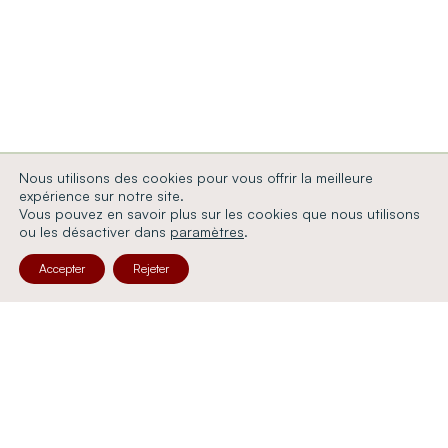
Nous utilisons des cookies pour vous offrir la meilleure
expérience sur notre site.
Vous pouvez en savoir plus sur les cookies que nous utilisons
ou les désactiver dans
paramètres
.
Accepter
Rejeter
Benjamin Robine est expert près la Cour d’appel
de Paris, spécialiste de la propriété commerciale
et des évaluations complexes à forts enjeux
juridiques et financiers. Co-gérant du cabinet