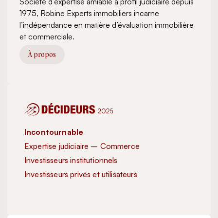
Société d’expertise amiable à profil judiciaire depuis
1975, Robine Experts immobiliers incarne
l’indépendance en matière d’évaluation immobilière
et commerciale.
À propos
Incontournable
Inc
Expertise judiciaire – Commerce
Exp
Investisseurs institutionnels
Inve
Investisseurs privés et utilisateurs
Exc
Imm