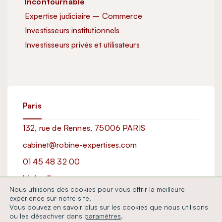
Incontournable
Inc
Expertise judiciaire – Commerce
Exp
Investisseurs institutionnels
Inve
Investisseurs privés et utilisateurs
Exc
Imm
Paris
132, rue de Rennes, 75006 PARIS
cabinet@robine-expertises.com
01 45 48 32 00
LinkedIn
Nous utilisons des cookies pour vous offrir la meilleure
expérience sur notre site.
Vous pouvez en savoir plus sur les cookies que nous utilisons
Copyright © 2025 Robine & Associés. Tous droits réservés.
ou les désactiver dans
paramètres
.