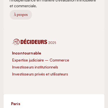
l’indépendance en matière d’évaluation immobilière
et commerciale.
À propos
Incontournable
Inc
Expertise judiciaire – Commerce
Exp
Investisseurs institutionnels
Inve
Investisseurs privés et utilisateurs
Exc
Imm
Paris