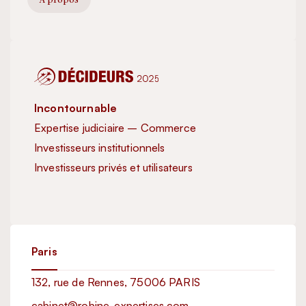
Incontournable
Inc
Expertise judiciaire – Commerce
Exp
Investisseurs institutionnels
Inve
Investisseurs privés et utilisateurs
Exc
Imm
Paris
132, rue de Rennes, 75006 PARIS
cabinet@robine-expertises.com