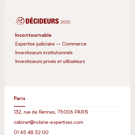
Incontournable
Inc
Expertise judiciaire – Commerce
Exp
Investisseurs institutionnels
Inve
Investisseurs privés et utilisateurs
Exc
Imm
Paris
132, rue de Rennes, 75006 PARIS
cabinet@robine-expertises.com
01 45 48 32 00