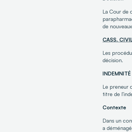
La Cour de c
parapharmaci
de nouveaux 
CASS. CIVI
Les procédur
décision.
INDEMNITÉ
Le preneur q
titre de l’in
Contexte
Dans un cont
a déménagé d