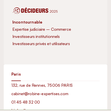
Incontournable
Inc
Expertise judiciaire – Commerce
Exp
Investisseurs institutionnels
Inve
Investisseurs privés et utilisateurs
Exc
Imm
Paris
132, rue de Rennes, 75006 PARIS
cabinet@robine-expertises.com
01 45 48 32 00
LinkedIn