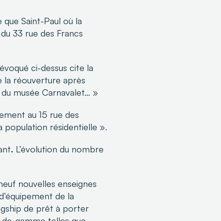
 que Saint-Paul où la
du 33 rue des Francs
évoqué ci-dessus cite la
 la réouverture après
t du musée Carnavalet… »
gement au 15 rue des
a population résidentielle ».
ant
.
L’évolution du nombre
 neuf nouvelles enseignes
 d’équipement de la
agship de prêt à porter
t-de-gamme telles que