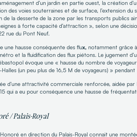
l’aménagement d’un jardin en partie ouest, la création d’u
ion des voies souterraines et de surface, l’extension du 
n de la desserte de la zone par les transports publics ain
seignes à forte capacité d’attraction », selon une décis
 rue du Pont Neuf.
te une hausse conséquente des flu
x,
notamment grâce à 
métro et la fluidification des flux piétons. Le jugement 
ébastopol évoque une « hausse du nombre de voyageurs 
-Halles (un peu plus de 16,5 M de voyageurs) » pendant l
d’une attractivité commerciale renforcée, aidée par la
15 qui a eu pour conséquence une hausse de fréquentati
ré / Palais-Royal
t-Honoré en direction du Palais-Royal connait une mon