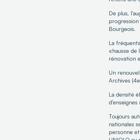
De plus, l’a
progression
Bourgeois.
La fréquenta
«hausse de l
rénovation 
Un renouvell
Archives (4e)
La densité 
d’enseignes 
Toujours aut
nationales s
personne et 
UNIQLO au n