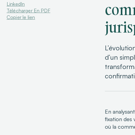
comm
LinkedIn
Télécharger En PDF
Copier le lien
juri
L’évolutio
d’un simpl
transforma
confirmati
En analysan
fixation des 
où la commer