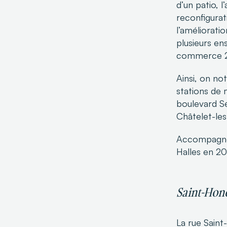
d’un patio, 
reconfigurat
l’amélioratio
plusieurs en
commerce 22
Ainsi, on no
stations de 
boulevard S
Châtelet-les
Accompagnée 
Halles en 20
Saint-Hono
La rue Sain