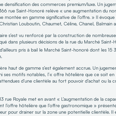
ne densification des commerces premium/luxe. Un jugem
6 rue Saint-Honoré relève « une augmentation du nom
ne montée en gamme significative de l’offre. » Il évoque l
 Christian Louboutin, Chaumet, Céline, Chanel, Balmain a
iaire s’est vu renforcé par la construction de nombreus
é dans plusieurs décisions de la rue du Marché Saint-
illeurs pris à bail le Marché Saint-honoré dont les 15
n.
elière haut de gamme s’est également accrue. Un jugeme
 ses motifs notables, l’« offre hôtelière que ce soit en r
attendues d’une clientèle au fort pouvoir d’achat ou la c
13 rue Royale met en avant « L’augmentation de la capaci
t l’offre hôtelière que l’offre gastronomique » prése
eur pour drainer sur la zone une potentielle clientèle.