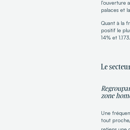
l’ouverture 
palaces et l
Quant à la f
positif le p
14% et 1.173
Le secteu
Regroupant
zone homog
Une fréquent
tout proche
retiens une 