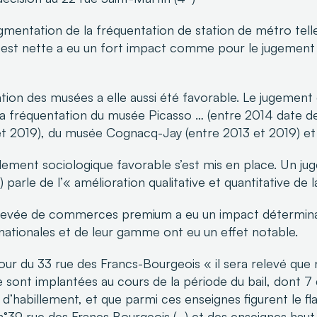
ugmentation de la fréquentation de station de métro telle
 est nette a eu un fort impact comme pour le jugement 
tion des musées a elle aussi été favorable. Le jugement 
a fréquentation du musée Picasso … (entre 2014 date de
et 2019), du musée Cognacq-Jay (entre 2013 et 2019) e
ement sociologique favorable s’est mis en place. Un ju
 parle de l’« amélioration qualitative et quantitative de l
élevée de commerces premium a eu un impact détermin
nationales et de leur gamme ont eu un effet notable.
our du 33 rue des Francs-Bourgeois « il sera relevé que
e sont implantées au cours de la période du bail, dont 7
d’habillement, et que parmi ces enseignes figurent le fl
°39 rue des Francs Bourgeois (…) et des enseignes hau