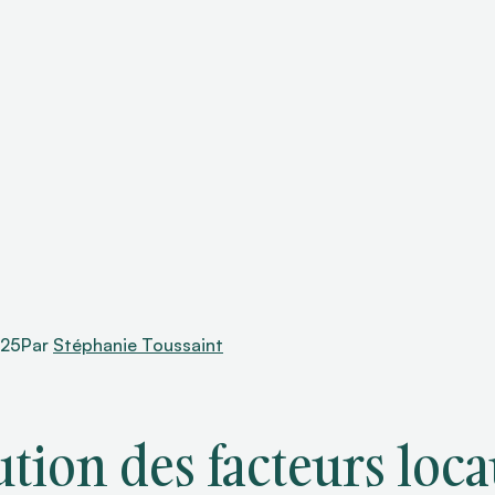
025
Par
Stéphanie Toussaint
ution des facteurs loc