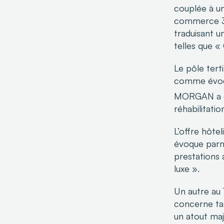
couplée à u
commerce 36
traduisant u
telles que «
Le pôle tert
comme évoqu
MORGAN a d’a
réhabilitatio
L’offre hôt
évoque parmi
prestations 
luxe ».
Un autre au 
concerne tan
un atout maj